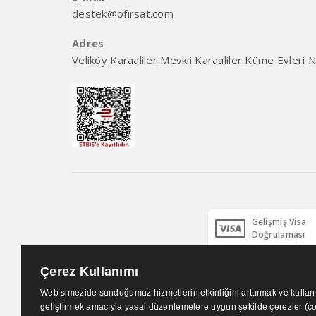
destek@ofirsat.com
Adres
Veliköy Karaaliler Mevkii Karaaliler Küme Evleri
Gelişmiş Visa
Doğrulaması
Çerez Kullanımı
Web sitemizde sadece orjinal ürünlerin satışı yapıl
Web simezide sunduğumuz hizmetlerin etkinliğini arttırmak ve kulla
garantisi altındadır. Kesinlikle garantisiz, ta
geliştirmek amacıyla yasal düzenlemelere uygun şekilde çerezler (c