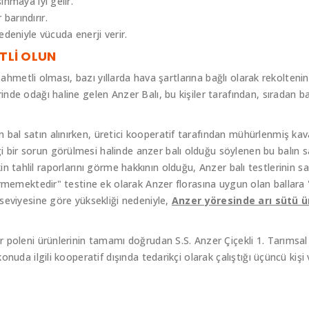
şınmaya iyi gelir.
 barındırır.
deniyle vücuda enerji verir.
TLİ OLUN
 zahmetli olması, bazı yıllarda hava şartlarına bağlı olarak rekolte
de odağı haline gelen Anzer Balı, bu kişiler tarafından, sıradan ba
al satın alınırken, üretici kooperatif tarafından mühürlenmiş kav
bir sorun görülmesi halinde anzer balı olduğu söylenen bu balın s
lişkin tahlil raporlarını görme hakkının olduğu, Anzer balı testlerinin
ermemektedir" testine ek olarak Anzer florasına uygun olan ballara
seviyesine göre yüksekliği nedeniyle,
Anzer yöresinde arı sütü 
 poleni ürünlerinin tamamı doğrudan S.S. Anzer Çiçekli 1. Tarımsal
onuda ilgili kooperatif dışında tedarikçi olarak çalıştığı üçüncü ki