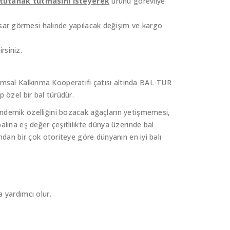
tutanak tutmasını isteyerek
ürünü görevliye
sar görmesi halinde yapılacak değişim ve kargo
irsiniz.
Tarımsal Kalkınma Kooperatifi çatısı altında BAL-TUR
ip özel bir bal türüdür.
endemik özelliğini bozacak ağaçların yetişmemesi,
alına eş değer çeşitlilikte dünya üzerinde bal
ndan bir çok otoriteye göre dünyanın en iyi balı
 yardımcı olur.