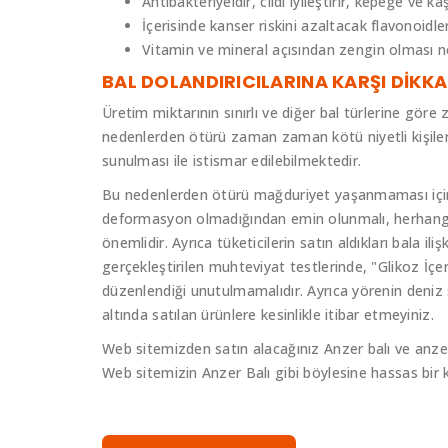
Antibakteriyeldir, cildi iyileştirir, kepeğe ve ka
İçerisinde kanser riskini azaltacak flavonoidler
Vitamin ve mineral açısından zengin olması ne
BAL DOLANDIRICILARINA KARŞI DİKKA
Üretim miktarının sınırlı ve diğer bal türlerine göre
nedenlerden ötürü zaman zaman kötü niyetli kişilerin
sunulması ile istismar edilebilmektedir.
Bu nedenlerden ötürü mağduriyet yaşanmaması için b
deformasyon olmadığından emin olunmalı, herhangi 
önemlidir. Ayrıca tüketicilerin satın aldıkları bala i
gerçekleştirilen muhteviyat testlerinde, "Glikoz İç
düzenlendiği unutulmamalıdır. Ayrıca yörenin deniz 
altında satılan ürünlere kesinlikle itibar etmeyiniz.
Web sitemizden satın alacağınız Anzer balı ve anzer
Web sitemizin Anzer Balı gibi böylesine hassas bir k