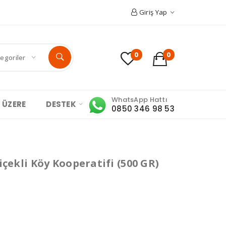
Giriş Yap
0
0
egoriler
WhatsApp Hattı
 ÜZERE
DESTEK
0850 346 98 53
içekli Köy Kooperatifi (500 GR)