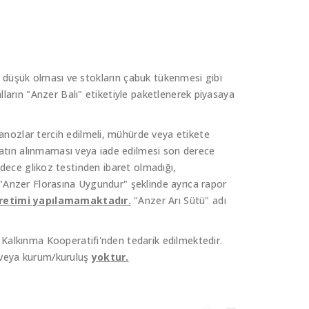
nin düşük olması ve stokların çabuk tükenmesi gibi
lların "Anzer Balı" etiketiyle paketlenerek piyasaya
anozlar tercih edilmeli, mühürde veya etikete
atın alınmaması veya iade edilmesi son derece
 sadece glikoz testinden ibaret olmadığı,
 "Anzer Florasına Uygundur" şeklinde ayrıca rapor
üretimi yapılamamaktadır.
"Anzer Arı Sütü" adı
 Kalkınma Kooperatifi'nden tedarik edilmektedir.
şi veya kurum/kuruluş
yoktur.