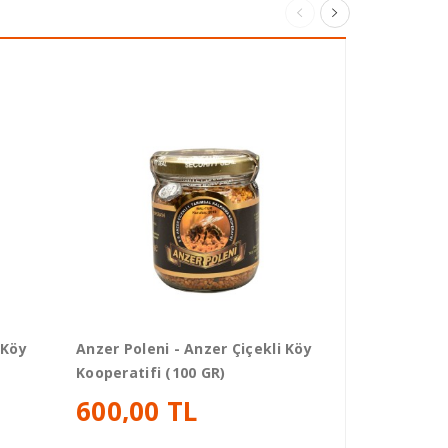
 Köy
Anzer Poleni - Anzer Çiçekli Köy
Yöresel Süz
Kooperatifi (100 GR)
Köy (950 GR
600,00 TL
1.119,