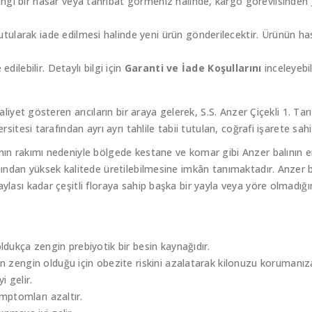
ngi bir hasar veya tahribat görmeniz halinde, kargo görevlisinden
larak iade edilmesi halinde yeni ürün gönderilecektir. Ürünün ha
dilebilir. Detaylı bilgi için
Garanti ve İade Koşullarını
inceleyebil
faaliyet gösteren arıcıların bir araya gelerek, S.S. Anzer Çiçekli 1. 
rsitesi tarafından ayrı ayrı tahlile tabii tutulan, coğrafi işarete sah
anın rakımı nedeniyle bölgede kestane ve komar gibi Anzer balının 
ımından yüksek kalitede üretilebilmesine imkân tanımaktadır. Anzer b
aylası kadar çeşitli floraya sahip başka bir yayla veya yöre olmadığı
ldukça zengin prebiyotik bir besin kaynağıdır.
an zengin olduğu için obezite riskini azalatarak kilonuzu korumanıza
i gelir.
emptomları azaltır.