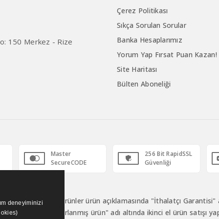
Çerez Politikası
Sıkça Sorulan Sorular
Banka Hesaplarımız
 No: 150 Merkez - Rize
Yorum Yap Fırsat Puan Kazan!
Site Haritası
Bülten Aboneliği
Master
256 Bit RapidSSL
SecureCODE
Güvenliği
makta olup bütün ürünler ürün açıklamasında "İthalatçı Garantisi" a
nım deneyiminizi
klit, ikinci el veya "sıfırlanmış ürün" adı altında ikinci el ürün satış
ookies)