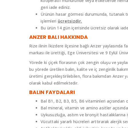
kooperatif mühüründe veya etiketlerde herha
geri iade ediniz.
Ürünün hasar görmesi durumunda, tutanak tutu
işlemleri
ücretsizdir.
Bu ürün 14 gün içerisinde ücretsiz olarak iade e
ANZER BALI HAKKINDA
Rize ilinin İkizdere ilçesine bağlı Anzer yaylasında 
markası ile ürettiği, Ege Üniversitesi ve 9 Eylül Ünive
Yörede ki çiçek florasının çok zengin oluşu ve yayl
bu yörede üretilen balın, kalite ve iç zenginlik bak
üretimi gerçekleştirilebilen, flora bakımdan Anzer y
olarak kabul edilmektedir.
BALIN FAYDALARI
Bal B1, B2, B3, B5, B6 vitaminleri açısından o
Bal mineral, vitamin ve amino asitler açısınd
Uykusuzluğa, astım ve bronşit hastalıklarına iy
Vücuttaki yararlı hücreleri arttırarak alerjik s