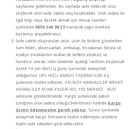
sayfasına gidilmelidir. Bu sayfada iade edilecek ürün
seçilerek ürün iade talebi oluşturulmalıdır. Ürün iadesi ile
ilgili bilgi veya destek almak için mesai saatleri
içerisinde
0850 346 98 53
numaralı çağrı merkezi
hattımızı arayabilirsiniz.
İade talebi oluşturulan ürün, ürün ile birlikte gönderilen
tüm ekleri, aksesuarları, ambalajı, imzalanan fatura ve
irsaliye evraklarının asılları ile birlikte eksiksiz ve
hasarsız olarak, iade talebinin açıldığı tarihten başlamak
üzere 14 (on dört) iş günü içerisinde anlaşmalı
olduğumuz UPS HIZLI KARGO TAŞIMACILIĞI A.Ş.
şubesine teslim edilerek, VELİKÖY KARAALİLER MEVKİİ
KARAALİLER KÜME EVLERİ NO: 150 MERKEZ - RİZE
adresine gönderilmelidir. Kargo şubesinde paket
içeriğinin ürün iadesi olduğu belirtilmesi halinde
kargo
ücreti ödenmesine gerek yoktur.
Süresi içerisinde
anlaşmalı kargo firmasına teslim edilmeyen ürünlere
ilişkin iade talepleri iptal edilecektir.