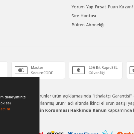
Yorum Yap Fırsat Puan Kazan!
Site Haritası
Bülten Aboneliği
Master
256 Bit RapidSSL
SecureCODE
Güvenliği
makta olup bütün ürünler ürün açıklamasında "İthalatçı Garantisi" a
nım deneyiminizi
klit, ikinci el veya "sıfırlanmış ürün" adı altında ikinci el ürün satış
ookies)
etnini
77 sayılı Tüketicinin Korunması Hakkında Kanun
kapsamında k