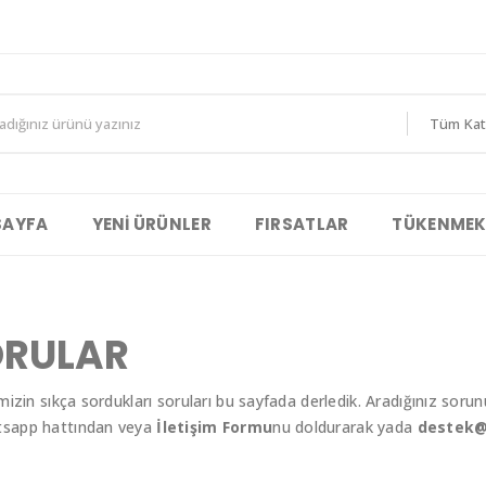
Tüm Kat
SAYFA
YENI ÜRÜNLER
FIRSATLAR
TÜKENMEK
ORULAR
mizin sıkça sordukları soruları bu sayfada derledik. Aradığınız sor
atsapp hattından veya
İletişim Formu
nu doldurarak yada
destek@