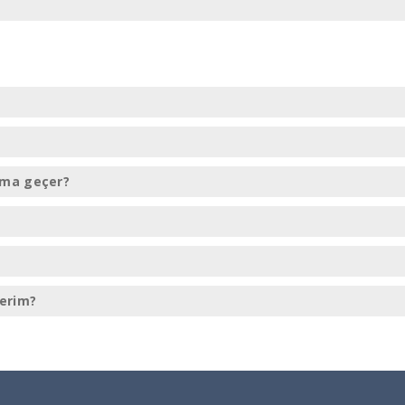
ıma geçer?
derim?