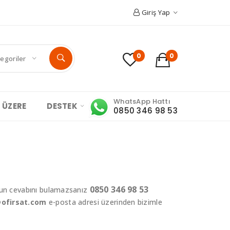
Giriş Yap
0
0
egoriler
WhatsApp Hattı
 ÜZERE
DESTEK
0850 346 98 53
0850 346 98 53
unun cevabını bulamazsanız
ofirsat.com
e-posta adresi üzerinden bizimle