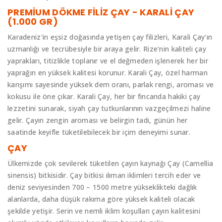
PREMİUM DÖKME FİLİZ ÇAY - KARALİ ÇAY
(1.000 GR)
Karadeniz'in eşsiz doğasında yetişen çay filizleri, Karali Çay'ın
uzmanlığı ve tecrübesiyle bir araya gelir. Rize'nin kaliteli çay
yaprakları, titizlikle toplanır ve el değmeden işlenerek her bir
yaprağın en yüksek kalitesi korunur. Karali Çay, özel harman
karışımı sayesinde yüksek dem oranı, parlak rengi, aroması ve
kokusu ile öne çıkar. Karali Çay, her bir fincanda hakiki çay
lezzetini sunarak, siyah çay tutkunlarının vazgeçilmezi haline
gelir. Çayın zengin aroması ve belirgin tadı, günün her
saatinde keyifle tüketilebilecek bir içim deneyimi sunar.
ÇAY
Ülkemizde çok sevilerek tüketilen çayın kaynağı Çay (Camellia
sinensis) bitkisidir. Çay bitkisi ılıman iklimleri tercih eder ve
deniz seviyesinden 700 – 1500 metre yükseklikteki dağlık
alanlarda, daha düşük rakıma göre yüksek kaliteli olacak
şekilde yetişir. Serin ve nemli iklim koşulları çayın kalitesini