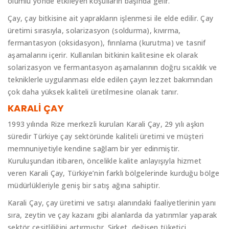
olumlu yönde etkileyen koşulların başında gelir.
Çay, çay bitkisine ait yaprakların işlenmesi ile elde edilir. Çay
üretimi sırasıyla, solarizasyon (soldurma), kıvırma,
fermantasyon (oksidasyon), fırınlama (kurutma) ve tasnif
aşamalarını içerir. Kullanılan bitkinin kalitesine ek olarak
solarizasyon ve fermantasyon aşamalarının doğru sıcaklık ve
tekniklerle uygulanması elde edilen çayın lezzet bakımından
çok daha yüksek kaliteli üretilmesine olanak tanır.
KARALİ ÇAY
1993 yılında Rize merkezli kurulan Karali Çay, 29 yılı aşkın
süredir Türkiye çay sektöründe kaliteli üretimi ve müşteri
memnuniyetiyle kendine sağlam bir yer edinmiştir.
Kuruluşundan itibaren, öncelikle kalite anlayışıyla hizmet
veren Karali Çay, Türkiye’nin farklı bölgelerinde kurduğu bölge
müdürlükleriyle geniş bir satış ağına sahiptir.
Karali Çay, çay üretimi ve satışı alanındaki faaliyetlerinin yanı
sıra, zeytin ve çay kazanı gibi alanlarda da yatırımlar yaparak
sektör çeşitliliğini artırmıştır. Şirket, değişen tüketici