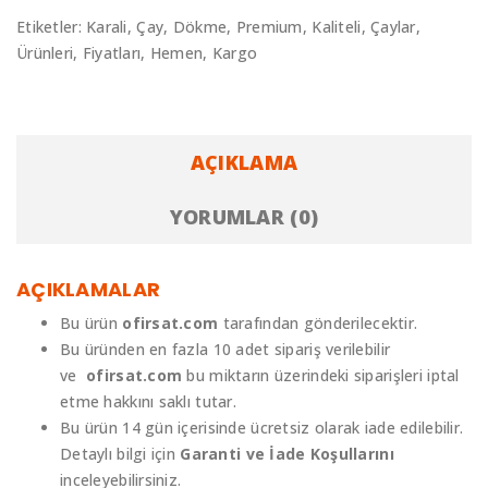
Etiketler:
Karali
,
Çay
,
Dökme
,
Premium
,
Kaliteli
,
Çaylar
,
Ürünleri
,
Fiyatları
,
Hemen
,
Kargo
AÇIKLAMA
YORUMLAR (0)
AÇIKLAMALAR
Bu ürün
ofirsat.com
tarafından gönderilecektir.
Bu üründen en fazla 10 adet sipariş verilebilir
ve
ofirsat.com
bu miktarın üzerindeki siparişleri iptal
etme hakkını saklı tutar.
Bu ürün 14 gün içerisinde ücretsiz olarak iade edilebilir.
Detaylı bilgi için
Garanti ve İade Koşullarını
inceleyebilirsiniz.