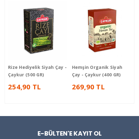
Rize Hediyelik Siyah Çay -
Hemşin Organik Siyah
S
Çaykur (500 GR)
Çay - Çaykur (400 GR)
G
254,90 TL
269,90 TL
E-BÜLTEN'E KAYIT OL