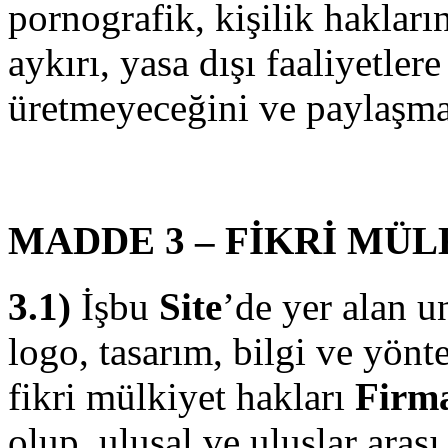
pornografik, kişilik hakların
aykırı, yasa dışı faaliyetlere
üretmeyeceğini ve paylaşma
MADDE 3 – FİKRİ MÜL
3.1)
İşbu
Site
’de yer alan u
logo, tasarım, bilgi ve yönte
fikri mülkiyet hakları
Firm
olup, ulusal ve uluslar ara