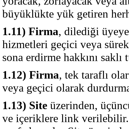
yoracak, zorlayacak veya a
büyüklükte yük getiren her
1.11)
Firma
, dilediği üyey
hizmetleri geçici veya süre
sona erdirme hakkını saklı t
1.12)
Firma
, tek taraflı ol
veya geçici olarak durdurma 
1.13)
Site
üzerinden, üçüncü 
ve içeriklere link verilebili