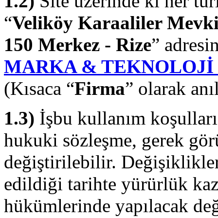
1.2)
Site üzerinde ki her tür
“
Veliköy Karaaliler Mevki
150 Merkez - Rize
” adresi
MARKA & TEKNOLOJİ
(Kısaca “
Firma
” olarak anıl
1.3)
İşbu kullanım koşullar
hukuki sözleşme, gerek gör
değiştirilebilir. Değişiklikl
edildiği tarihte yürürlük ka
hükümlerinde yapılacak deği