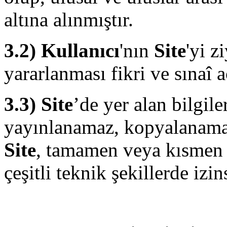
altına alınmıştır.
3.2)
Kullanıcı
'nın
Site
'yi z
yararlanması fikri ve sınaî
3.3)
Site
’de yer alan bilgile
yayınlanamaz, kopyalanama
Site
, tamamen veya kısmen di
çeşitli teknik şekillerde izi